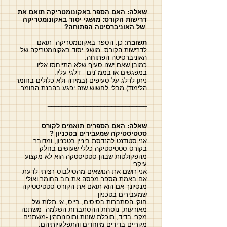
שאלה:
האם הספר באקונומטריקה תואם את
דרישות הקורס: מושגי יסוד באקונומטריקה
של האוניברסיטה הפתוחה?
תשובה:
כן. הספר באקונומטריקה תואם
לדרישות הקורס: מושגי יסוד באקונומטריקה של
האוניברסיטה הפתוחה.
כמובן שאם ישנו סעיף שלא התייחסו אליו
במפגשים או בממ"נים - דלגי עליו.
ניתן לדלג על סעיפים (במידה ולא כלולים בחומר
הלימוד) מבלי לחשוש שזה יפגע בהבנת החומר.
____________________________
שאלה: האם הספרים תואמים לקורס
סטטיסטיקה שמעבירים בטכניון ?
אני סטודנט להנדסת ביניין בטכניון, ומדובר
בקורס סטטיסטיקה כללי שעושים בחלק
מהפקולטות שבהן סטטיסטקה הוא לא מקצוע
עיקרי
אני רושם את הנושאים מהסילבוס רציתי לדעת
אם באמת הספר מכסה את רוב החומר ואולי
מנסיונך אם הוא תואם את הקורס סטטיסטיקה
שמעבירים בטכניון -
חוקי הסתברות בסיסים, בייס, אי תלות של
מאורעות, נוסחת ההסתברות השלמה -משתנה
מקרי בדיד, תוכלת שונות ותוכונותהין -משתנים
מקריים בדידים מיוחדים והתפלגויותיהם,