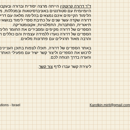
ד"ר דרורה קרוטקין
הייתה מרצה יסודית וברורה ובעקבו
היומיומית עם סטודנטים באוניברסיטאות ובמכללות, מ
הלימוד הקיימים אינם נמצאים בהלימה מלאה עם דריש
דרורה שקדה עשר שנים על כתיבת ספרי לימוד בנושאי
תיאורית, הסתברות, התפלגויות, אקונומטריקה.
הספרים של דרורה מקיפים ומסבירים את החומר הלימוד
הספרים של דרורה נועדו ללמידה עצמית והם כוללים ח
והרבה מאוד תרגילים עם
פתרונות מלאים.
באתר הספרים של דרורה, תוכלו לצפות בתוכן העניינים
לרכוש את הספרים וליצור קשר ישיר עם מפעילי האתר,
והערה בדרך הנוחה לכם.
ליצירת קשר עברו לדף
צור קשר
.
utions
- Israel
Karotkin.mirit@gmail.com